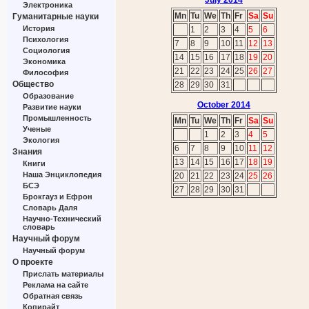
July 2014
Электроника
Mn
Tu
We
Th
Fr
Sa
Su
Гуманитарные науки
История
1
2
3
4
5
6
Психология
7
8
9
10
11
12
13
Социология
14
15
16
17
18
19
20
Экономика
21
22
23
24
25
26
27
Философия
Общество
28
29
30
31
Образование
October 2014
Развитие науки
Промышленность
Mn
Tu
We
Th
Fr
Sa
Su
Ученые
1
2
3
4
5
Экология
6
7
8
9
10
11
12
Знания
13
14
15
16
17
18
19
Книги
Наша Энциклопедия
20
21
22
23
24
25
26
БСЭ
27
28
29
30
31
Брокгауз и Ефрон
Словарь Даля
Научно-Технический
словарь
Научный форум
Научный форум
О проекте
Прислать материалы
Реклама на сайте
Обратная связь
Копирайт