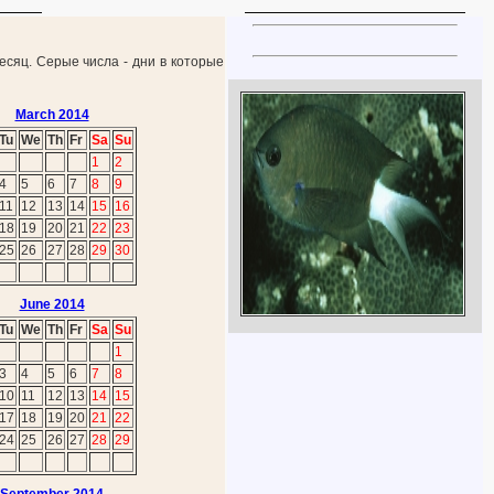
есяц. Серые числа - дни в которые
March 2014
Tu
We
Th
Fr
Sa
Su
1
2
4
5
6
7
8
9
11
12
13
14
15
16
18
19
20
21
22
23
25
26
27
28
29
30
June 2014
Tu
We
Th
Fr
Sa
Su
1
3
4
5
6
7
8
10
11
12
13
14
15
17
18
19
20
21
22
24
25
26
27
28
29