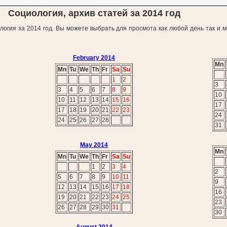
Социология, архив статей за 2014 год
логия за 2014 год. Вы можете выбрать для просмота как любой день так и м
February 2014
Mn
Mn
Tu
We
Th
Fr
Sa
Su
1
2
3
3
4
5
6
7
8
9
10
10
11
12
13
14
15
16
17
17
18
19
20
21
22
23
24
24
25
26
27
28
31
May 2014
Mn
Mn
Tu
We
Th
Fr
Sa
Su
1
2
3
4
2
5
6
7
8
9
10
11
9
12
13
14
15
16
17
18
16
19
20
21
22
23
24
25
23
26
27
28
29
30
31
30