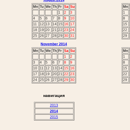
August 2014
Mn
Tu
We
Th
Fr
Sa
Su
Mn
1
2
3
1
4
5
6
7
8
9
10
8
11
12
13
14
15
16
17
15
18
19
20
21
22
23
24
22
25
26
27
28
29
30
31
29
November 2014
Mn
Tu
We
Th
Fr
Sa
Su
Mn
1
2
1
3
4
5
6
7
8
9
8
10
11
12
13
14
15
16
15
17
18
19
20
21
22
23
22
24
25
26
27
28
29
30
29
навигация
2013
2014
2015