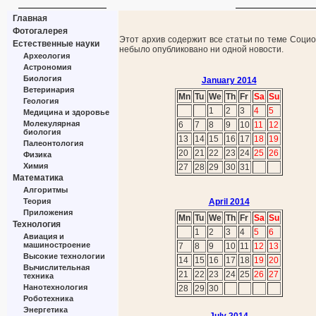
Главная
Фотогалерея
Этот архив содержит все статьи по теме Социо
Естественные науки
небыло опубликовано ни одной новости.
Археология
Астрономия
Биология
January 2014
Ветеринария
Mn
Tu
We
Th
Fr
Sa
Su
Геология
1
2
3
4
5
Медицина и здоровье
Молекулярная
6
7
8
9
10
11
12
биология
13
14
15
16
17
18
19
Палеонтология
20
21
22
23
24
25
26
Физика
Химия
27
28
29
30
31
Математика
Алгоритмы
Теория
April 2014
Приложения
Mn
Tu
We
Th
Fr
Sa
Su
Технология
1
2
3
4
5
6
Авиация и
машиностроение
7
8
9
10
11
12
13
Высокие технологии
14
15
16
17
18
19
20
Вычислительная
21
22
23
24
25
26
27
техника
Нанотехнология
28
29
30
Роботехника
Энергетика