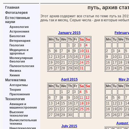
путь, архив ста
Главная
Фотогалерея
Этот архив содержит все статьи по теме путь за 20
Естественные
день так и месяц. Серые числа - дни в которые небы
науки
Археология
Астрономия
January 2015
Februar
Биология
Mn
Tu
We
Th
Fr
Sa
Su
Mn
Tu
We
T
Ветеринария
1
2
3
4
Геология
Медицина и
5
6
7
8
9
10
11
2
3
4
5
здоровье
12
13
14
15
16
17
18
9
10
11
1
Молекулярная
биология
19
20
21
22
23
24
25
16
17
18
1
Палеонтология
26
27
28
29
30
31
23
24
25
2
Физика
Химия
April 2015
May 2
Математика
Алгоритмы
Mn
Tu
We
Th
Fr
Sa
Su
Mn
Tu
We
T
Теория
1
2
3
4
5
Приложения
6
7
8
9
10
11
12
4
5
6
7
Технология
13
14
15
16
17
18
19
11
12
13
1
Авиация и
машиностроение
20
21
22
23
24
25
26
18
19
20
2
Высокие
27
28
29
30
25
26
27
2
технологии
Вычислительная
August
техника
July 2015
Нанотехнология