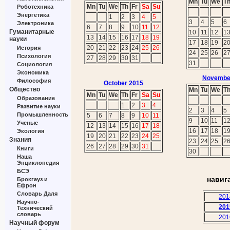
Mn
Tu
We
T
Mn
Tu
We
Th
Fr
Sa
Su
Роботехника
Энергетика
1
2
3
4
5
3
4
5
6
Электроника
6
7
8
9
10
11
12
Гуманитарные
10
11
12
1
13
14
15
16
17
18
19
науки
17
18
19
2
20
21
22
23
24
25
26
История
24
25
26
2
Психология
27
28
29
30
31
31
Социология
Экономика
Novembe
Философия
October 2015
Общество
Mn
Tu
We
T
Mn
Tu
We
Th
Fr
Sa
Su
Образование
1
2
3
4
Развитие науки
2
3
4
5
Промышленность
5
6
7
8
9
10
11
9
10
11
1
Ученые
12
13
14
15
16
17
18
16
17
18
1
Экология
19
20
21
22
23
24
25
Знания
23
24
25
2
26
27
28
29
30
31
Книги
30
Наша
Энциклопедия
БСЭ
навиг
Брокгауз и
Ефрон
Словарь Даля
201
Научно-
201
Технический
словарь
201
Научный форум