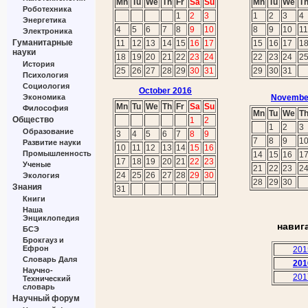
Mn
Tu
We
Th
Fr
Sa
Su
Mn
Tu
We
T
Роботехника
1
2
3
1
2
3
4
Энергетика
4
5
6
7
8
9
10
8
9
10
11
Электроника
Гуманитарные
11
12
13
14
15
16
17
15
16
17
1
науки
18
19
20
21
22
23
24
22
23
24
2
История
25
26
27
28
29
30
31
29
30
31
Психология
Социология
October 2016
Экономика
Novembe
Mn
Tu
We
Th
Fr
Sa
Su
Философия
Mn
Tu
We
T
Общество
1
2
1
2
3
Образование
3
4
5
6
7
8
9
7
8
9
1
Развитие науки
10
11
12
13
14
15
16
Промышленность
14
15
16
1
17
18
19
20
21
22
23
Ученые
21
22
23
2
24
25
26
27
28
29
30
Экология
28
29
30
Знания
31
Книги
Наша
Энциклопедия
навиг
БСЭ
Брокгауз и
Ефрон
201
Словарь Даля
201
Научно-
201
Технический
словарь
Научный форум