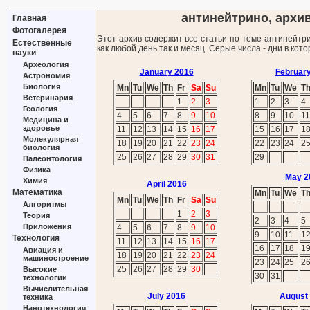
антинейтрино, архив
Главная
Фотогалерея
Этот архив содержит все статьи по теме антинейтр
Естественные
как любой день так и месяц. Серые числа - дни в ко
науки
Археология
January 2016
Februar
Астрономия
Биология
Mn
Tu
We
Th
Fr
Sa
Su
Mn
Tu
We
T
Ветеринария
1
2
3
1
2
3
4
Геология
4
5
6
7
8
9
10
8
9
10
11
Медицина и
здоровье
11
12
13
14
15
16
17
15
16
17
1
Молекулярная
18
19
20
21
22
23
24
22
23
24
2
биология
25
26
27
28
29
30
31
29
Палеонтология
Физика
May 2
Химия
April 2016
Математика
Mn
Tu
We
T
Mn
Tu
We
Th
Fr
Sa
Su
Алгоритмы
1
2
3
Теория
2
3
4
5
Приложения
4
5
6
7
8
9
10
9
10
11
1
Технология
11
12
13
14
15
16
17
16
17
18
1
Авиация и
18
19
20
21
22
23
24
машиностроение
23
24
25
2
25
26
27
28
29
30
Высокие
30
31
технологии
Вычислительная
July 2016
August
техника
Нанотехнология