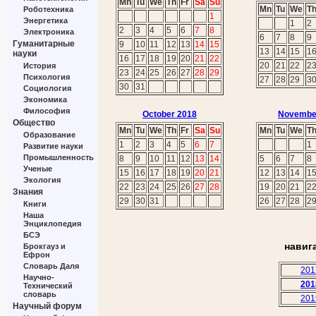
Mn
Tu
We
Th
Fr
Sa
Su
Mn
Tu
We
T
Роботехника
1
Энергетика
1
2
2
3
4
5
6
7
8
Электроника
6
7
8
9
Гуманитарные
9
10
11
12
13
14
15
13
14
15
1
науки
16
17
18
19
20
21
22
20
21
22
2
История
23
24
25
26
27
28
29
Психология
27
28
29
3
30
31
Социология
Экономика
Философия
October 2018
Novembe
Общество
Mn
Tu
We
Th
Fr
Sa
Su
Mn
Tu
We
T
Образование
1
2
3
4
5
6
7
1
Развитие науки
Промышленность
8
9
10
11
12
13
14
5
6
7
8
Ученые
15
16
17
18
19
20
21
12
13
14
1
Экология
22
23
24
25
26
27
28
19
20
21
2
Знания
29
30
31
26
27
28
2
Книги
Наша
Энциклопедия
БСЭ
навиг
Брокгауз и
Ефрон
Словарь Даля
201
Научно-
201
Технический
словарь
201
Научный форум