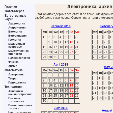
Электроника, архив 
Главная
Фотогалерея
Этот архив содержит все статьи по теме Электроника
Естественные
любой день так и месяц. Серые числа - дни в которы
науки
Археология
January 2018
Februar
Астрономия
Биология
Mn
Tu
We
Th
Fr
Sa
Su
Mn
Tu
We
T
Ветеринария
1
2
3
4
5
6
7
1
Геология
8
9
10
11
12
13
14
5
6
7
8
Медицина и
здоровье
15
16
17
18
19
20
21
12
13
14
1
Молекулярная
22
23
24
25
26
27
28
19
20
21
2
биология
29
30
31
26
27
28
Палеонтология
Физика
April 2018
Химия
May 2
Математика
Mn
Tu
We
Th
Fr
Sa
Su
Mn
Tu
We
T
Алгоритмы
1
1
2
3
Теория
2
3
4
5
6
7
8
Приложения
7
8
9
1
9
10
11
12
13
14
15
Технология
14
15
16
1
16
17
18
19
20
21
22
Авиация и
21
22
23
2
машиностроение
23
24
25
26
27
28
29
28
29
30
3
Высокие
30
технологии
Вычислительная
July 2018
техника
August
Нанотехнология