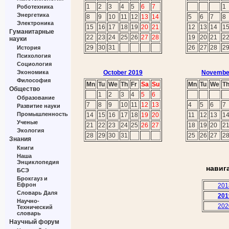
1
2
3
4
5
6
7
1
Роботехника
Энергетика
8
9
10
11
12
13
14
5
6
7
8
Электроника
15
16
17
18
19
20
21
12
13
14
1
Гуманитарные
22
23
24
25
26
27
28
19
20
21
2
науки
29
30
31
26
27
28
2
История
Психология
Социология
Экономика
October 2019
Novembe
Философия
Mn
Tu
We
Th
Fr
Sa
Su
Mn
Tu
We
T
Общество
1
2
3
4
5
6
Образование
7
8
9
10
11
12
13
4
5
6
7
Развитие науки
Промышленность
14
15
16
17
18
19
20
11
12
13
1
Ученые
21
22
23
24
25
26
27
18
19
20
2
Экология
28
29
30
31
25
26
27
2
Знания
Книги
Наша
Энциклопедия
навиг
БСЭ
Брокгауз и
Ефрон
201
Словарь Даля
201
Научно-
202
Технический
словарь
Научный форум