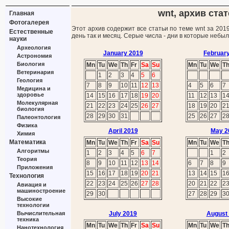
wnt, архив стат
Главная
Фотогалерея
Этот архив содержит все статьи по теме wnt за 201
Естественные
день так и месяц. Серые числа - дни в которые небы
науки
Археология
January 2019
Februar
Астрономия
Биология
Mn
Tu
We
Th
Fr
Sa
Su
Mn
Tu
We
T
Ветеринария
1
2
3
4
5
6
Геология
7
8
9
10
11
12
13
4
5
6
7
Медицина и
здоровье
14
15
16
17
18
19
20
11
12
13
1
Молекулярная
21
22
23
24
25
26
27
18
19
20
2
биология
28
29
30
31
25
26
27
2
Палеонтология
Физика
April 2019
May 2
Химия
Математика
Mn
Tu
We
Th
Fr
Sa
Su
Mn
Tu
We
T
Алгоритмы
1
2
3
4
5
6
7
1
2
Теория
8
9
10
11
12
13
14
6
7
8
9
Приложения
15
16
17
18
19
20
21
13
14
15
1
Технология
22
23
24
25
26
27
28
20
21
22
2
Авиация и
машиностроение
29
30
27
28
29
3
Высокие
технологии
Вычислительная
July 2019
August
техника
Mn
Tu
We
Th
Fr
Sa
Su
Mn
Tu
We
T
Нанотехнология