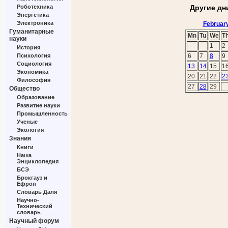
Роботехника
Другие дн
Энергетика
Электроника
Februar
Гуманитарные
Mn
Tu
We
T
науки
1
2
История
Психология
6
7
8
9
Социология
13
14
15
1
Экономика
20
21
22
2
Философия
27
28
29
Общество
Образование
Развитие науки
Промышленность
Ученые
Экология
Знания
Книги
Наша
Энциклопедия
БСЭ
Брокгауз и
Ефрон
Словарь Даля
Научно-
Технический
словарь
Научный форум