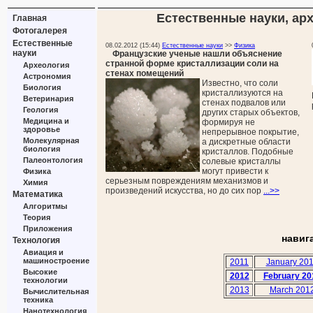
Естественные науки, арх
Главная
Фотогалерея
Естественные
08.02.2012 (15:44)
Естественные науки
>>
Физика
науки
Французские ученые нашли объяснение
странной форме кристаллизации соли на
Археология
стенах помещений
Астрономия
Известно, что соли
Биология
кристаллизуются на
Ветеринария
стенах подвалов или
Геология
других старых объектов,
Медицина и
формируя не
здоровье
непрерывное покрытие,
Молекулярная
а дискретные области
биология
кристаллов. Подобные
Палеонтология
солевые кристаллы
могут привести к
Физика
серьезным повреждениям механизмов и
Химия
произведений искусства, но до сих пор
...>>
Математика
Алгоритмы
Теория
Приложения
навиг
Технология
Авиация и
машиностроение
2011
January 20
Высокие
2012
February 20
технологии
2013
March 201
Вычислительная
техника
Нанотехнология