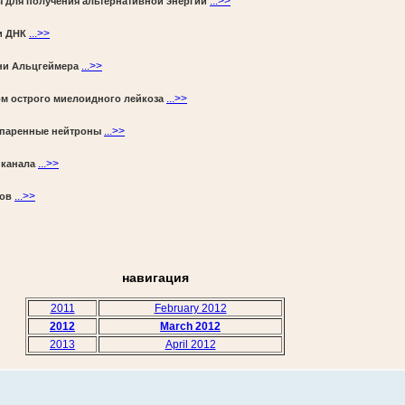
...>>
ы для получения альтернативной энергии
...>>
и ДНК
...>>
ни Альцгеймера
...>>
м острого миелоидного лейкоза
...>>
 спаренные нейтроны
...>>
 канала
...>>
ков
навигация
2011
February 2012
2012
March 2012
2013
April 2012