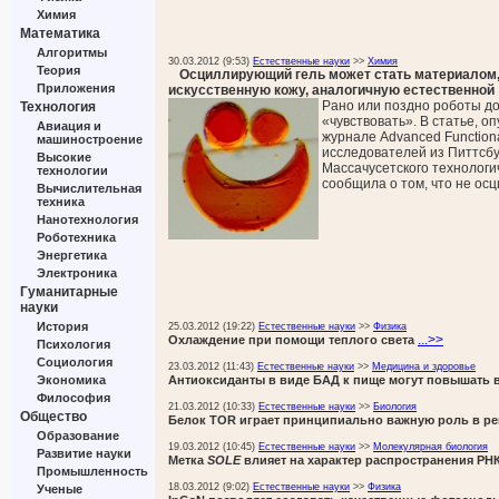
Химия
Математика
Алгоритмы
30.03.2012 (9:53)
Естественные науки
>>
Химия
Теория
Осциллирующий гель может стать материалом, 
Приложения
искусственную кожу, аналогичную естественной
Рано или поздно роботы д
Технология
«чувствовать». В статье, о
Авиация и
журнале Advanced Functional
машиностроение
исследователей из Питтсбу
Высокие
Массачусетского технологич
технологии
сообщила о том, что не о
Вычислительная
техника
Нанотехнология
Роботехника
Энергетика
Электроника
Гуманитарные
науки
История
25.03.2012 (19:22)
Естественные науки
>>
Физика
...>>
Охлаждение при помощи теплого света
Психология
Социология
23.03.2012 (11:43)
Естественные науки
>>
Медицина и здоровье
Экономика
Антиоксиданты в виде БАД к пище могут повышать 
Философия
21.03.2012 (10:33)
Естественные науки
>>
Биология
Общество
Белок TOR играет принципиально важную роль в ре
Образование
19.03.2012 (10:45)
Естественные науки
>>
Молекулярная биология
Развитие науки
Метка
SOLE
влияет на характер распространения РН
Промышленность
18.03.2012 (9:02)
Естественные науки
>>
Физика
Ученые