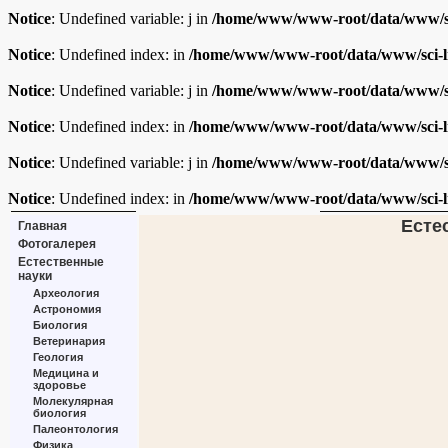
Notice
: Undefined variable: j in
/home/www/www-root/data/www/sc
Notice
: Undefined index: in
/home/www/www-root/data/www/sci-l
Notice
: Undefined variable: j in
/home/www/www-root/data/www/sc
Notice
: Undefined index: in
/home/www/www-root/data/www/sci-l
Notice
: Undefined variable: j in
/home/www/www-root/data/www/sc
Notice
: Undefined index: in
/home/www/www-root/data/www/sci-l
Есте
Главная
Фотогалерея
Естественные
науки
Археология
Астрономия
Биология
Ветеринария
Геология
Медицина и
здоровье
Молекулярная
биология
Палеонтология
Физика