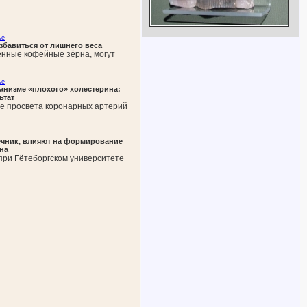
ье
бавиться от лишнего веса
енные кофейные зёрна, могут
ье
анизме «плохого» холестерина:
ьтат
е просвета коронарных артерий
чник, влияют на формирование
на
при Гётеборгском университете