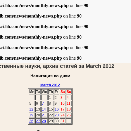
i-lib.com/news/monthly-news.php
on line
90
ib.com/news/monthly-news.php
on line
90
i-lib.com/news/monthly-news.php
on line
90
ib.com/news/monthly-news.php
on line
90
i-lib.com/news/monthly-news.php
on line
90
ib.com/news/monthly-news.php
on line
90
ственные науки, архив статей за March 2012
Навигация по дням
March 2012
Mn
Tu
We
Th
Fr
Sa
Su
1
2
3
4
5
6
7
8
9
10
11
12
13
14
15
16
17
18
19
20
21
22
23
24
25
26
27
28
29
30
31