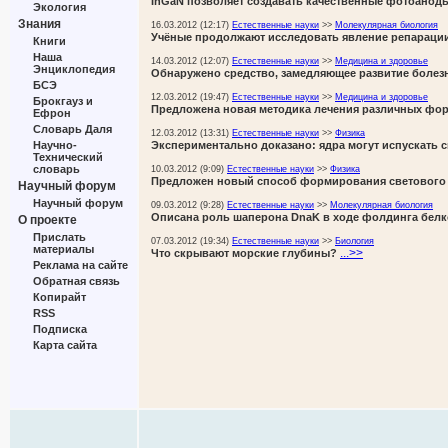
InGaN позволяет создавать качественные фотоанод
Экология
Знания
16.03.2012 (12:17)
Естественные науки
>>
Молекулярная биология
Учёные продолжают исследовать явление репараци
Книги
Наша
14.03.2012 (12:07)
Естественные науки
>>
Медицина и здоровье
Энциклопедия
Обнаружено средство, замедляющее развитие болез
БСЭ
12.03.2012 (19:47)
Естественные науки
>>
Медицина и здоровье
Брокгауз и
Предложена новая методика лечения различных фор
Ефрон
Словарь Даля
12.03.2012 (13:31)
Естественные науки
>>
Физика
Научно-
Экспериментально доказано: ядра могут испускать
Технический
словарь
10.03.2012 (9:09)
Естественные науки
>>
Физика
Предложен новый способ формирования светового
Научный форум
Научный форум
09.03.2012 (9:28)
Естественные науки
>>
Молекулярная биология
Описана роль шаперона DnaK в ходе фолдинга бел
О проекте
Прислать
07.03.2012 (19:34)
Естественные науки
>>
Биология
материалы
...>>
Что скрывают морские глубины?
Реклама на сайте
Обратная связь
Копирайт
RSS
Подписка
Карта сайта