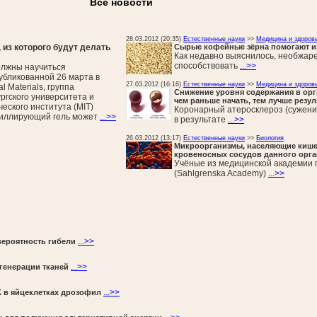
Все новости
28.03.2012 (20:35)
Естественные науки
>>
Медицина и здоров
из которого будут делать
Сырые кофейные зёрна помогают из
Как недавно выяснилось, необжар
способствовать
...>>
олжны научиться
публикованной 26 марта в
27.03.2012 (16:16)
Естественные науки
>>
Медицина и здоров
 Materials, группа
Снижение уровня содержания в орг
ргского университета и
чем раньше начать, тем лучше резул
еского института (MIT)
Коронарный атеросклероз (сужени
сциллирующий гель может
...>>
в результате
...>>
26.03.2012 (13:17)
Естественные науки
>>
Биология
Микроорганизмы, населяющие кише
кровеносных сосудов данного орга
Учёные из медицинской академии 
(Sahlgrenska Academy)
...>>
...>>
вероятность гибели
...>>
генерации тканей
...>>
К в яйцеклетках дрозофил