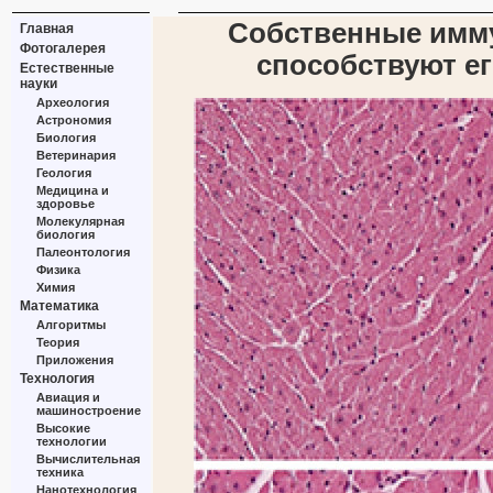
Собственные имму
Главная
Фотогалерея
способствуют е
Естественные
науки
Археология
Астрономия
Биология
Ветеринария
Геология
Медицина и
здоровье
Молекулярная
биология
Палеонтология
Физика
Химия
Математика
Алгоритмы
Теория
Приложения
Технология
Авиация и
машиностроение
Высокие
технологии
Вычислительная
техника
Нанотехнология