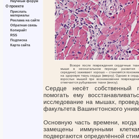
Научный форум
О проекте
Прислать
материалы
Реклама на сайте
Обратная связь
Копирайт
RSS
Подписка
Карта сайта
Вскоре после повреждения сердечные тка
мыши в неонатальном периоде развития 
середине) заживают хорошо – становятся похожи
на здоровую ткань сердца (вверху). Однако в серд
взрослых мышей при возникновении поврежден
отмечается рубцевание ткани (внизу).
Сердце несёт собственный п
помогать ему восстанавливать
исследование на мышах, провед
факультета Вашингтонского униве
Основную часть времени, когда
замещены иммунными клетка
подвергаются определённой стим