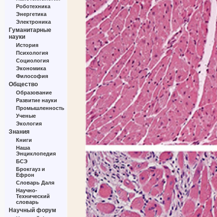
Роботехника
Энергетика
Электроника
Гуманитарные
науки
История
Психология
Социология
Экономика
Философия
Общество
Образование
Развитие науки
Промышленность
Ученые
Экология
Знания
Книги
Наша
Энциклопедия
БСЭ
Брокгауз и
Ефрон
Словарь Даля
Научно-
Технический
словарь
Научный форум