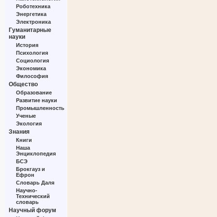
Роботехника
Энергетика
Электроника
Гуманитарные
науки
История
Психология
Социология
Экономика
Философия
Общество
Образование
Развитие науки
Промышленность
Ученые
Экология
Знания
Книги
Наша
Энциклопедия
БСЭ
Брокгауз и
Ефрон
Словарь Даля
Научно-
Технический
словарь
Научный форум