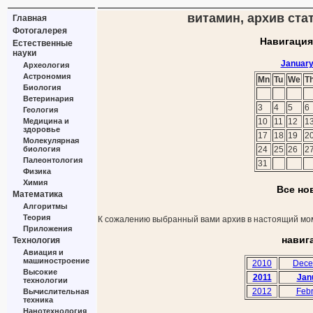
витамин, архив стат
Главная
Фотогалерея
Навигация
Естественные
науки
January
Археология
Астрономия
Mn
Tu
We
T
Биология
Ветеринария
3
4
5
6
Геология
Медицина и
10
11
12
1
здоровье
17
18
19
2
Молекулярная
биология
24
25
26
2
Палеонтология
31
Физика
Химия
Все но
Математика
Алгоритмы
Теория
К сожалению выбранный вами архив в настоящий мом
Приложения
навиг
Технология
Авиация и
машиностроение
2010
Dece
Высокие
2011
Jan
технологии
2012
Febr
Вычислительная
техника
Нанотехнология