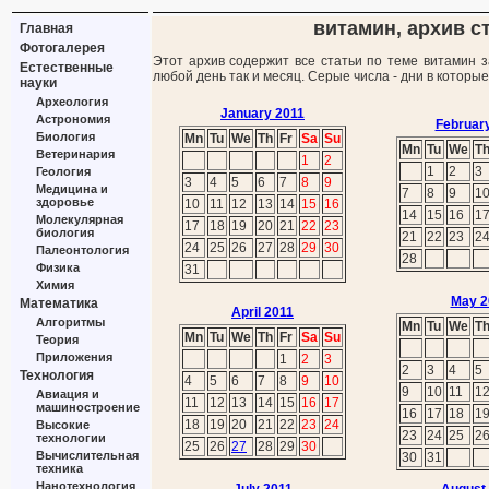
витамин, архив ст
Главная
Фотогалерея
Этот архив содержит все статьи по теме витамин з
Естественные
любой день так и месяц. Серые числа - дни в которы
науки
Археология
January 2011
Астрономия
Februar
Биология
Mn
Tu
We
Th
Fr
Sa
Su
Mn
Tu
We
T
Ветеринария
1
2
1
2
3
Геология
3
4
5
6
7
8
9
Медицина и
7
8
9
1
здоровье
10
11
12
13
14
15
16
14
15
16
1
Молекулярная
17
18
19
20
21
22
23
биология
21
22
23
2
24
25
26
27
28
29
30
Палеонтология
28
Физика
31
Химия
May 2
Математика
April 2011
Алгоритмы
Mn
Tu
We
T
Mn
Tu
We
Th
Fr
Sa
Su
Теория
Приложения
1
2
3
2
3
4
5
Технология
4
5
6
7
8
9
10
9
10
11
1
Авиация и
11
12
13
14
15
16
17
машиностроение
16
17
18
1
18
19
20
21
22
23
24
Высокие
23
24
25
2
технологии
25
26
27
28
29
30
Вычислительная
30
31
техника
Нанотехнология