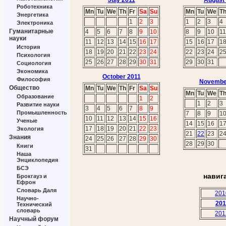
July 2011
August
Роботехника
Mn
Tu
We
Th
Fr
Sa
Su
Mn
Tu
We
T
Энергетика
1
2
3
1
2
3
4
Электроника
Гуманитарные
4
5
6
7
8
9
10
8
9
10
11
науки
11
12
13
14
15
16
17
15
16
17
1
История
18
19
20
21
22
23
24
22
23
24
2
Психология
25
26
27
28
29
30
31
29
30
31
Социология
Экономика
October 2011
Философия
Novembe
Общество
Mn
Tu
We
Th
Fr
Sa
Su
Mn
Tu
We
T
Образование
1
2
1
2
3
Развитие науки
3
4
5
6
7
8
9
Промышленность
7
8
9
1
10
11
12
13
14
15
16
Ученые
14
15
16
1
17
18
19
20
21
22
23
Экология
21
22
23
2
Знания
24
25
26
27
28
29
30
28
29
30
Книги
31
Наша
Энциклопедия
БСЭ
навиг
Брокгауз и
Ефрон
Словарь Даля
201
Научно-
201
Технический
словарь
201
Научный форум