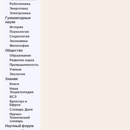
Роботехника
Энергетика
Электроника
Гуманитарные
науки
История
Психология
Социология
Экономика
Философия
Общество
Образование
Развитие науки
Промышленность
Ученые
Экология
Знания
Книги
Наша
Энциклопедия
БСЭ
Брокгауз и
Ефрон
Словарь Даля
Научно-
Технический
словарь
Научный форум