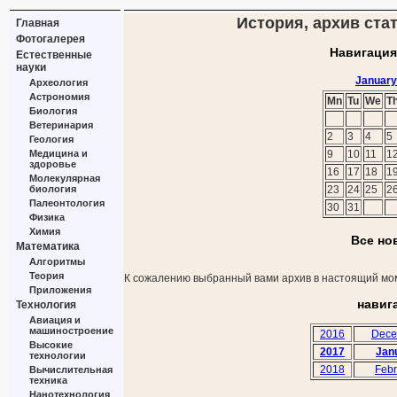
История, архив стат
Главная
Фотогалерея
Навигация
Естественные
науки
January
Археология
Астрономия
Mn
Tu
We
T
Биология
Ветеринария
2
3
4
5
Геология
Медицина и
9
10
11
1
здоровье
16
17
18
1
Молекулярная
биология
23
24
25
2
Палеонтология
30
31
Физика
Химия
Все но
Математика
Алгоритмы
Теория
К сожалению выбранный вами архив в настоящий мом
Приложения
навиг
Технология
Авиация и
машиностроение
2016
Dece
Высокие
2017
Jan
технологии
2018
Febr
Вычислительная
техника
Нанотехнология