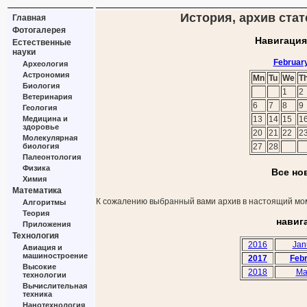
История, архив стат
Главная
Фотогалерея
Навигация
Естественные
науки
Februar
Археология
Астрономия
Mn
Tu
We
T
Биология
1
2
Ветеринария
6
7
8
9
Геология
Медицина и
13
14
15
1
здоровье
20
21
22
2
Молекулярная
биология
27
28
Палеонтология
Физика
Все но
Химия
Математика
К сожалению выбранный вами архив в настоящий мом
Алгоритмы
Теория
навиг
Приложения
Технология
2016
Jan
Авиация и
машиностроение
2017
Feb
Высокие
2018
Ma
технологии
Вычислительная
техника
Нанотехнология