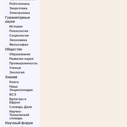
Роботехника
Энергетика
Электроника
Гуманитарные
науки
История
Психология
Социология
Экономика
Философия
Общество
Образование
Развитие науки
Промышленность
Ученые
Экология
Знания
Книги
Наша
Энциклопедия
БСЭ
Брокгауз и
Ефрон
Словарь Даля
Научно-
Технический
словарь
Научный форум