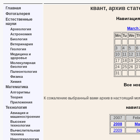
квант, архив стат
Главная
Фотогалерея
Навигация
Естественные
науки
March 
Археология
Астрономия
Mn
Tu
We
T
Биология
Ветеринария
3
4
5
6
Геология
Медицина и
10
11
12
1
здоровье
17
18
19
2
Молекулярная
биология
24
25
26
2
Палеонтология
31
Физика
Химия
Все но
Математика
Алгоритмы
Теория
К сожалению выбранный вами архив в настоящий мом
Приложения
навиг
Технология
Авиация и
машиностроение
2007
Feb
Высокие
2008
Ma
технологии
2009
Ap
Вычислительная
техника
Нанотехнология