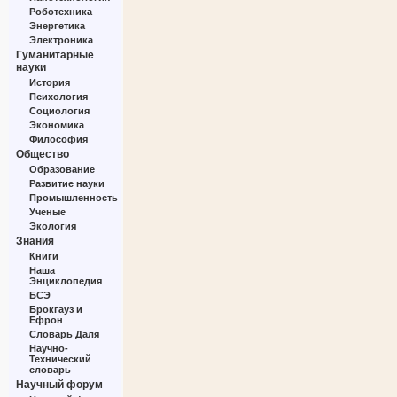
Роботехника
Энергетика
Электроника
Гуманитарные
науки
История
Психология
Социология
Экономика
Философия
Общество
Образование
Развитие науки
Промышленность
Ученые
Экология
Знания
Книги
Наша
Энциклопедия
БСЭ
Брокгауз и
Ефрон
Словарь Даля
Научно-
Технический
словарь
Научный форум