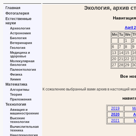
Экология, архив ст
Главная
Фотогалерея
Навигация
Естественные
науки
April 
Археология
Астрономия
Mn
Tu
We
T
Биология
1
2
Ветеринария
6
7
8
9
Геология
Медицина и
13
14
15
1
здоровье
20
21
22
2
Молекулярная
биология
27
28
29
3
Палеонтология
Физика
Все но
Химия
Математика
К сожалению выбранный вами архив в настоящий мом
Алгоритмы
Теория
навиг
Приложения
Технология
2019
M
Авиация и
машиностроение
2020
A
Высокие
2021
M
технологии
Вычислительная
техника
Нанотехнология