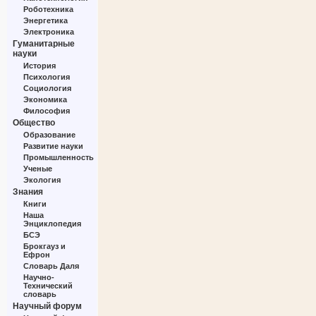
Роботехника
Энергетика
Электроника
Гуманитарные
науки
История
Психология
Социология
Экономика
Философия
Общество
Образование
Развитие науки
Промышленность
Ученые
Экология
Знания
Книги
Наша
Энциклопедия
БСЭ
Брокгауз и
Ефрон
Словарь Даля
Научно-
Технический
словарь
Научный форум