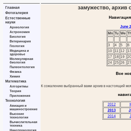
замужество, архив с
Главная
Фотогалерея
Навигация
Естественные
науки
June 
Археология
Астрономия
Mn
Tu
We
T
Биология
Ветеринария
3
4
5
6
Геология
Медицина и
10
11
12
1
здоровье
17
18
19
2
Молекулярная
биология
24
25
26
2
Палеонтология
Физика
Все но
Химия
Математика
К сожалению выбранный вами архив в настоящий мом
Алгоритмы
Теория
навиг
Приложения
Технология
2012
Авиация и
машиностроение
2013
J
Высокие
2014
технологии
Вычислительная
техника
Нанотехнология