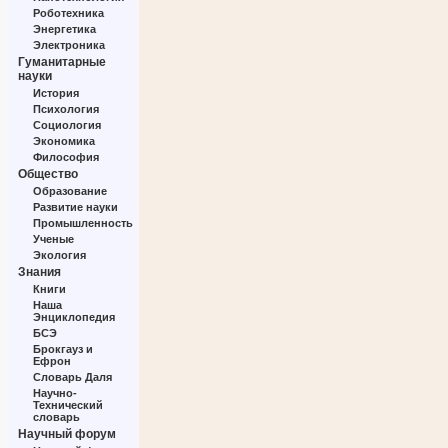
Роботехника
Энергетика
Электроника
Гуманитарные
науки
История
Психология
Социология
Экономика
Философия
Общество
Образование
Развитие науки
Промышленность
Ученые
Экология
Знания
Книги
Наша
Энциклопедия
БСЭ
Брокгауз и
Ефрон
Словарь Даля
Научно-
Технический
словарь
Научный форум