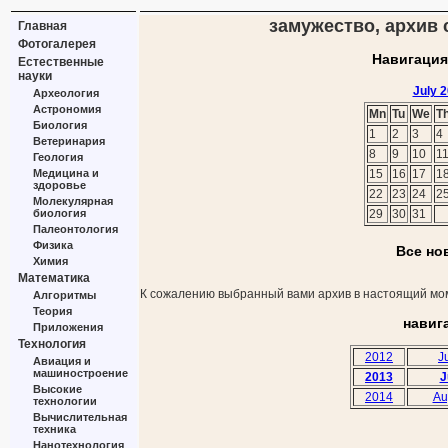
замужество, архив с
Главная
Фотогалерея
Навигация
Естественные
науки
July 
Археология
Астрономия
Mn
Tu
We
T
Биология
1
2
3
4
Ветеринария
8
9
10
1
Геология
Медицина и
15
16
17
1
здоровье
22
23
24
2
Молекулярная
биология
29
30
31
Палеонтология
Физика
Все но
Химия
Математика
К сожалению выбранный вами архив в настоящий мом
Алгоритмы
Теория
навиг
Приложения
Технология
2012
J
Авиация и
машиностроение
2013
J
Высокие
2014
Au
технологии
Вычислительная
техника
Нанотехнология