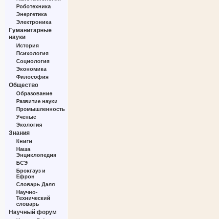
Роботехника
Энергетика
Электроника
Гуманитарные
науки
История
Психология
Социология
Экономика
Философия
Общество
Образование
Развитие науки
Промышленность
Ученые
Экология
Знания
Книги
Наша
Энциклопедия
БСЭ
Брокгауз и
Ефрон
Словарь Даля
Научно-
Технический
словарь
Научный форум