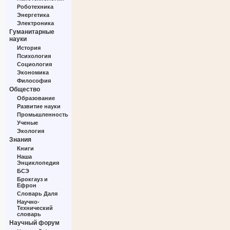
Роботехника
Энергетика
Электроника
Гуманитарные
науки
История
Психология
Социология
Экономика
Философия
Общество
Образование
Развитие науки
Промышленность
Ученые
Экология
Знания
Книги
Наша
Энциклопедия
БСЭ
Брокгауз и
Ефрон
Словарь Даля
Научно-
Технический
словарь
Научный форум