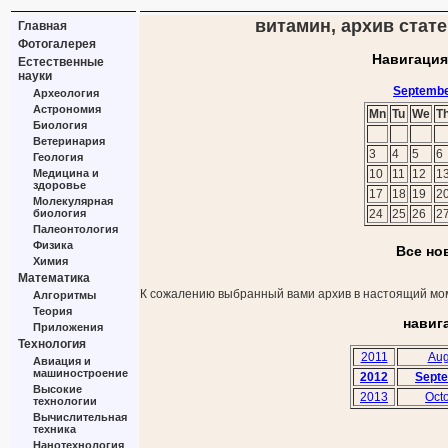
витамин, архив стате
Главная
Фотогалерея
Навигация
Естественные
науки
Septembe
Археология
Астрономия
Mn
Tu
We
T
Биология
Ветеринария
3
4
5
6
Геология
Медицина и
10
11
12
1
здоровье
17
18
19
2
Молекулярная
биология
24
25
26
2
Палеонтология
Физика
Все но
Химия
Математика
К сожалению выбранный вами архив в настоящий мом
Алгоритмы
Теория
навиг
Приложения
Технология
2011
Aug
Авиация и
машиностроение
2012
Sept
Высокие
2013
Oct
технологии
Вычислительная
техника
Нанотехнология