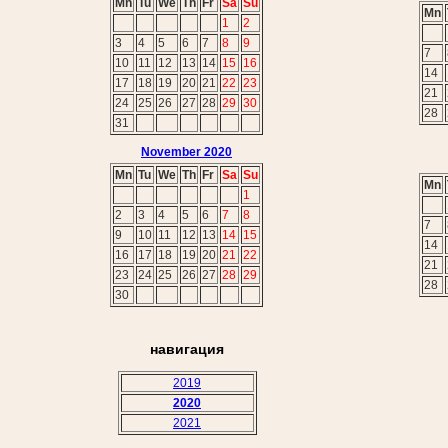
Mn
Tu
We
Th
Fr
Sa
Su
Mn
1
2
3
4
5
6
7
8
9
7
10
11
12
13
14
15
16
14
17
18
19
20
21
22
23
21
24
25
26
27
28
29
30
28
31
November 2020
Mn
Tu
We
Th
Fr
Sa
Su
Mn
1
2
3
4
5
6
7
8
7
9
10
11
12
13
14
15
14
16
17
18
19
20
21
22
21
23
24
25
26
27
28
29
28
30
навигация
2019
2020
2021