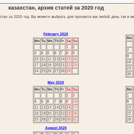
казахстан, архив статей за 2020 год
стан за 2020 год. Вы можете выбрать для просмота как любой день так и м
February 2020
Mn
Mn
Tu
We
Th
Fr
Sa
Su
1
2
2
3
4
5
6
7
8
9
9
10
11
12
13
14
15
16
16
17
18
19
20
21
22
23
23
24
25
26
27
28
29
30
May 2020
Mn
Tu
We
Th
Fr
Sa
Su
Mn
1
2
3
1
4
5
6
7
8
9
10
8
11
12
13
14
15
16
17
15
18
19
20
21
22
23
24
22
25
26
27
28
29
30
31
29
August 2020