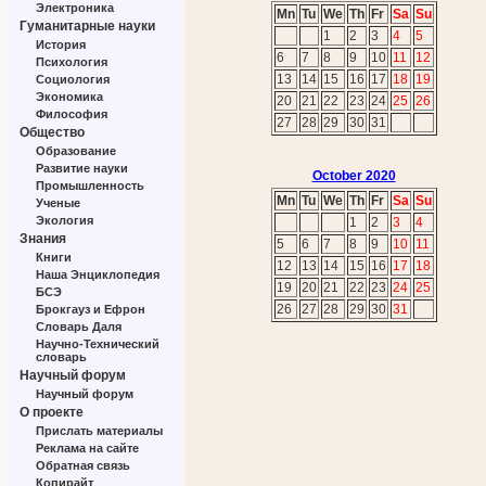
Электроника
Mn
Tu
We
Th
Fr
Sa
Su
Гуманитарные науки
1
2
3
4
5
История
6
7
8
9
10
11
12
Психология
13
14
15
16
17
18
19
Социология
Экономика
20
21
22
23
24
25
26
Философия
27
28
29
30
31
Общество
Образование
Развитие науки
October 2020
Промышленность
Mn
Tu
We
Th
Fr
Sa
Su
Ученые
Экология
1
2
3
4
Знания
5
6
7
8
9
10
11
Книги
12
13
14
15
16
17
18
Наша Энциклопедия
19
20
21
22
23
24
25
БСЭ
26
27
28
29
30
31
Брокгауз и Ефрон
Словарь Даля
Научно-Технический
словарь
Научный форум
Научный форум
О проекте
Прислать материалы
Реклама на сайте
Обратная связь
Копирайт