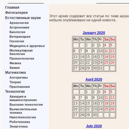
Главная
Фотогалерея
Этот архив содержит все статьи по теме казах
Естественные науки
небыло опубликовано ни одной новости.
Археология
Астрономия
Биология
January 2020
Ветеринария
Mn
Tu
We
Th
Fr
Sa
Su
Геология
1
2
3
4
5
Медицина и здоровье
Молекулярная
6
7
8
9
10
11
12
биология
13
14
15
16
17
18
19
Палеонтология
20
21
22
23
24
25
26
Физика
Химия
27
28
29
30
31
Математика
Алгоритмы
April 2020
Теория
Mn
Tu
We
Th
Fr
Sa
Su
Приложения
Технология
1
2
3
4
5
Авиация и
6
7
8
9
10
11
12
машиностроение
13
14
15
16
17
18
19
Высокие технологии
20
21
22
23
24
25
26
Вычислительная
техника
27
28
29
30
Нанотехнология
Роботехника
July 2020
Энергетика