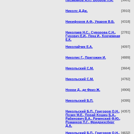
Николс Д.Дж.
[3910]
Никифоров А.Ф., Уваров В.Б.
[4318]
Николаев Н.С., Суворова С.Н.,
[2781]
Гурович Е.И., Пека И., Корчемная
Е.К.
Николайчик Е.А.
[4097]
Николис Г., Пригожин И.
[4889]
Никольский С.М.
[3664]
Никольский С.М.
[4782]
Норри Д., де Фриз Ж.
[4906]
Никольский Б.П.
[4395]
Никольский Б.П., Григоров О.Н.,
[4357]
Позин М.Е., Порай-Кошиц Б.А.,
Рабинович В.А., Рачинский Ф.Ю.,
Романков П.Г., Фридрихсберг
Д.А.
Никольский Б.П., Григоров О.Н.,
[4632]