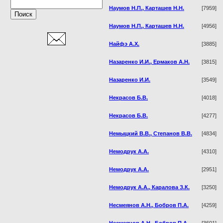
Наумов Н.П., Карташев Н.Н.
[7959]
Наумов Н.П., Карташев Н.Н.
[4956]
Найфэ А.Х.
[3885]
Назаренко И.И., Ермаков А.Н.
[3815]
Назаренко И.И.
[3549]
Некрасов Б.В.
[4018]
Некрасов Б.В.
[4277]
Немыцкий В.В., Степанов В.В.
[4834]
Немодрук А.А.
[4310]
Немодрук А.А.
[2951]
Немодрук А.А., Каралова З.К.
[3250]
Несмеянов А.Н., Бобров П.А.
[4259]
Несмеянов А.Н., Бобров П.А.
[3601]