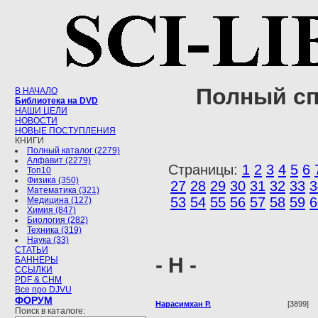
Полный сп
В НАЧАЛО
Библиотека на DVD
НАШИ ЦЕЛИ
НОВОСТИ
НОВЫЕ ПОСТУПЛЕНИЯ
КНИГИ
Полный каталог (2279)
Алфавит (2279)
Страницы:
1
2
3
4
5
6
Топ10
Физика (350)
27
28
29
30
31
32
33
3
Математика (321)
53
54
55
56
57
58
59
6
Медицина (127)
Химия (847)
Биология (282)
Техника (319)
Наука (33)
СТАТЬИ
- Н -
БАННЕРЫ
ССЫЛКИ
PDF & CHM
Все про DJVU
ФОРУМ
Нарасимхан Р.
[3899]
Поиск в каталоге: