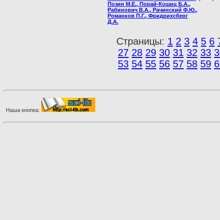
Позин М.Е., Порай-Кошиц Б.А.,
Рабинович В.А., Рачинский Ф.Ю.,
Романков П.Г., Фридрихсберг
Д.А.
Страницы:
1
2
3
4
5
6
27
28
29
30
31
32
33
3
53
54
55
56
57
58
59
6
Наша кнопка: