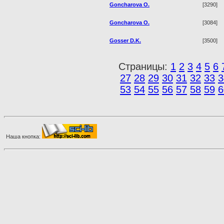
Goncharova O.
[3290]
Goncharova O.
[3084]
Gosser D.K.
[3500]
Страницы:
1
2
3
4
5
6
27
28
29
30
31
32
33
3
53
54
55
56
57
58
59
6
Наша кнопка: