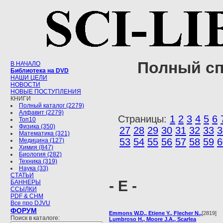
Полный сп
В НАЧАЛО
Библиотека на DVD
НАШИ ЦЕЛИ
НОВОСТИ
НОВЫЕ ПОСТУПЛЕНИЯ
КНИГИ
Полный каталог (2279)
Алфавит (2279)
Страницы:
1
2
3
4
5
6
Топ10
Физика (350)
27
28
29
30
31
32
33
3
Математика (321)
53
54
55
56
57
58
59
6
Медицина (127)
Химия (847)
Биология (282)
Техника (319)
Наука (33)
СТАТЬИ
- E -
БАННЕРЫ
ССЫЛКИ
PDF & CHM
Все про DJVU
ФОРУМ
Emmons W.D., Etiene Y., Flecher N.,
[2819]
Поиск в каталоге:
Lumbroso H., Moore J.A., Scarlea