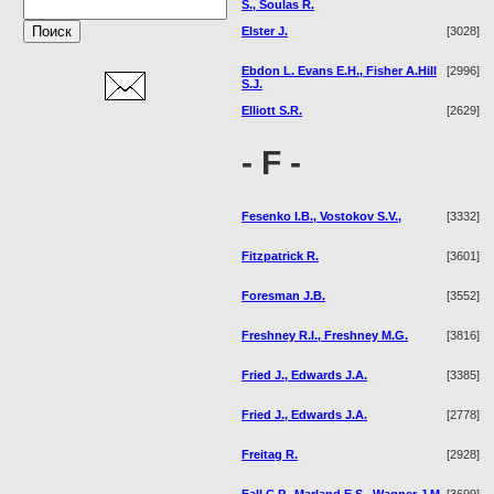
S., Soulas R.
Elster J.
[3028]
Ebdon L. Evans E.H., Fisher A.Hill
[2996]
S.J.
Elliott S.R.
[2629]
- F -
Fesenko I.B., Vostokov S.V.,
[3332]
Fitzpatrick R.
[3601]
Foresman J.B.
[3552]
Freshney R.I., Freshney M.G.
[3816]
Fried J., Edwards J.A.
[3385]
Fried J., Edwards J.A.
[2778]
Freitag R.
[2928]