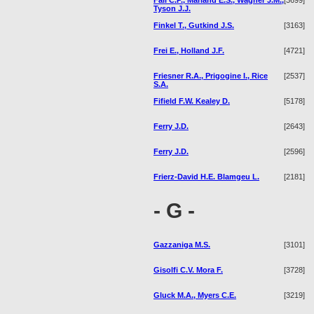
Fall C.P., Marland E.S., Wagner J.M.,
[3699]
Tyson J.J.
Finkel T., Gutkind J.S.
[3163]
Frei E., Holland J.F.
[4721]
Friesner R.A., Prigogine I., Rice
[2537]
S.A.
Fifield F.W. Kealey D.
[5178]
Ferry J.D.
[2643]
Ferry J.D.
[2596]
Frierz-David H.E. Blamgeu L.
[2181]
- G -
Gazzaniga M.S.
[3101]
Gisolfi C.V. Mora F.
[3728]
Gluck M.A., Myers C.E.
[3219]