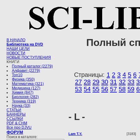
Полный сп
В НАЧАЛО
Библиотека на DVD
НАШИ ЦЕЛИ
НОВОСТИ
НОВЫЕ ПОСТУПЛЕНИЯ
КНИГИ
Полный каталог (2279)
Алфавит (2279)
Страницы:
1
2
3
4
5
6
Топ10
Физика (350)
27
28
29
30
31
32
33
3
Математика (321)
53
54
55
56
57
58
59
6
Медицина (127)
Химия (847)
Биология (282)
Техника (319)
Наука (33)
СТАТЬИ
- L -
БАННЕРЫ
ССЫЛКИ
PDF & CHM
Все про DJVU
ФОРУМ
Lam T.Y.
[3183]
Поиск в каталоге: