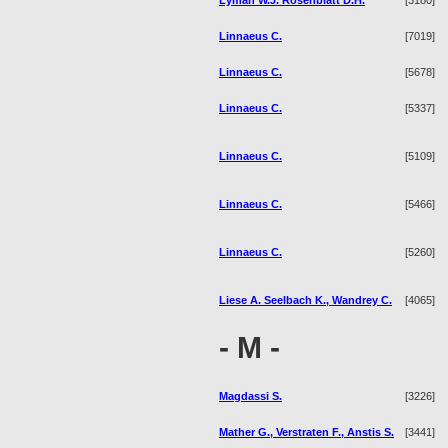
Linnaeus C.
[7019]
Linnaeus C.
[5678]
Linnaeus C.
[5337]
Linnaeus C.
[5109]
Linnaeus C.
[5466]
Linnaeus C.
[5260]
Liese A. Seelbach K., Wandrey C.
[4065]
- M -
Magdassi S.
[3226]
Mather G., Verstraten F., Anstis S.
[3441]