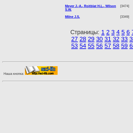
Meyer J.-A., Roitblat H.L., Wilson
[3474]
S.W.
Milne J.S.
[3349]
Страницы:
1
2
3
4
5
6
27
28
29
30
31
32
33
3
53
54
55
56
57
58
59
6
Наша кнопка: