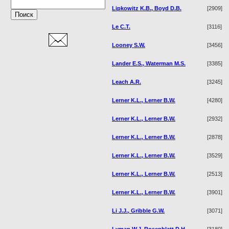
Lipkowitz K.B., Boyd D.B.
[2909]
Le C.T.
[3116]
Looney S.W.
[3456]
Lander E.S., Waterman M.S.
[3385]
Leach A.R.
[3245]
Lerner K.L., Lerner B.W.
[4280]
Lerner K.L., Lerner B.W.
[2932]
Lerner K.L., Lerner B.W.
[2878]
Lerner K.L., Lerner B.W.
[3529]
Lerner K.L., Lerner B.W.
[2513]
Lerner K.L., Lerner B.W.
[3901]
Li J.J., Gribble G.W.
[3071]
Lyman W.J. Rosenblatt D.H.
[3180]