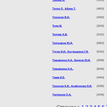
Титце Л., Айхер Т.
[4853]
Тихонов В.Н.
[3450]
Тода М.
[3020]
Топчев А.В.
[3191]
Третьяков Ю.Д.
[5852]
Тугов И.И., Кострыкина Г.И.
[5032]
Тюкавкина Н.А., Бауков Ю.И.
[3999]
Тюкавкина Н.А.,
[6046]
Тамм И.Е.
[4404]
Тихонов К.И., Агафонова Н.И.
[3085]
Тютенков О.А.
[4246]
Страницы:
1
2
3
4
5
6