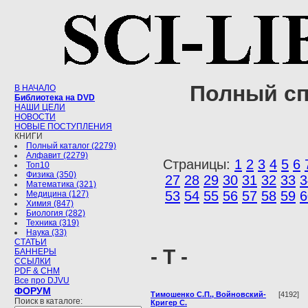
Полный сп
В НАЧАЛО
Библиотека на DVD
НАШИ ЦЕЛИ
НОВОСТИ
НОВЫЕ ПОСТУПЛЕНИЯ
КНИГИ
Полный каталог (2279)
Алфавит (2279)
Страницы:
1
2
3
4
5
6
Топ10
Физика (350)
27
28
29
30
31
32
33
3
Математика (321)
53
54
55
56
57
58
59
6
Медицина (127)
Химия (847)
Биология (282)
Техника (319)
Наука (33)
СТАТЬИ
- Т -
БАННЕРЫ
ССЫЛКИ
PDF & CHM
Все про DJVU
ФОРУМ
Тимошенко С.П., Войновский-
[4192]
Поиск в каталоге:
Кригер С.