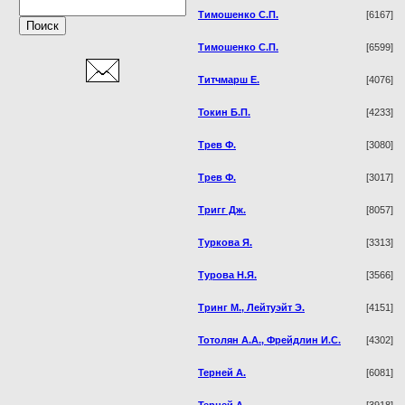
Тимошенко С.П.
[6167]
Тимошенко С.П.
[6599]
Титчмарш Е.
[4076]
Токин Б.П.
[4233]
Трев Ф.
[3080]
Трев Ф.
[3017]
Тригг Дж.
[8057]
Туркова Я.
[3313]
Турова Н.Я.
[3566]
Тринг М., Лейтуэйт Э.
[4151]
Тотолян А.А., Фрейдлин И.С.
[4302]
Терней А.
[6081]
Терней А.
[3918]